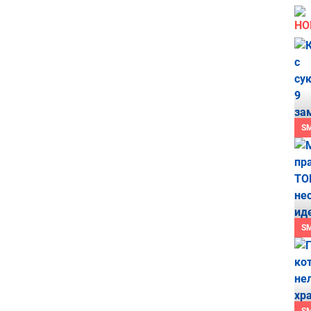
НО
S
S