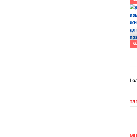
S
S
Loa
ТЭ
MU