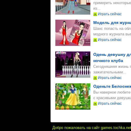
примерить некоторы
из...
Играть сейчас
Модель для журн
Шанс попасть на об
модного журнала вып
Играть сейчас
Одень девушку д
ночного клуба
Сегодняшняя жизнь 
зажигательными...
Играть сейчас
Оденьте Белосне
Вы наверное любите
с красивыми девушка
Играть сейчас
Добро пожаловать на сайт games.tochka.ne