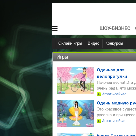
ШОУ-БИЗНЕС
Онлайн игры
Видео
Конкурсы
Логические
Аркадные
Ретро
Игры
Оденься для
велопрогулки
Наконец весна! Эта 
очень рада, что может
Играть сейчас
Одень модную ру
Это красивое сущест
русалка и принцесса 
Играть сейчас