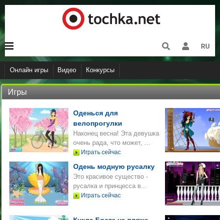
RU
Онлайн игры
Видео
Конкурсы
Логические
Аркадные
Ретро
Гонки
Спортивные
Игры
Оденься для
велопрогулки
Наконец весна! Эта девушка
очень рада, что может, ...
Играть сейчас
Одень модную русалку
Это красивое существо -
русалка и принцесса в...
Играть сейчас