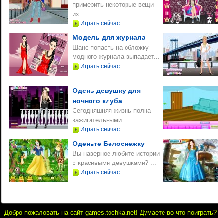
примерить некоторые вещи
из...
Играть сейчас
Модель для журнала
Шанс попасть на обложку
модного журнала выпадает...
Играть сейчас
Одень девушку для
ночного клуба
Сегодняшняя жизнь полна
зажигательными...
Играть сейчас
Оденьте Белоснежку
Вы наверное любите истории
с красивыми девушками? ...
Играть сейчас
Добро пожаловать на сайт games.tochka.net! Думаете во что поиграть