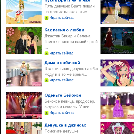
Кукла Братз на пляже
Пять девушек Братз пошли
на жарких пляжах этим...
Играть сейчас
Как песня о любви
Джастин Бибер и Селена
Гомез являются самой яркой
...
Играть сейчас
Дама с собачкой
Эта стильная девушка любит
моду и в то же время...
Играть сейчас
Оденьте Бейонсе
Бейонсе певица, продюсер,
актриса и модель. У нее ...
Играть сейчас
Девушка в джинсах
Помогите девушке