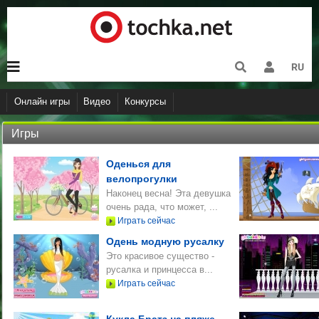
RU
Онлайн игры
Видео
Конкурсы
Логические
Аркадные
Ретро
Гонки
Спортивные
Игры
Оденься для
велопрогулки
Наконец весна! Эта девушка
очень рада, что может, ...
Играть сейчас
Одень модную русалку
Это красивое существо -
русалка и принцесса в...
Играть сейчас