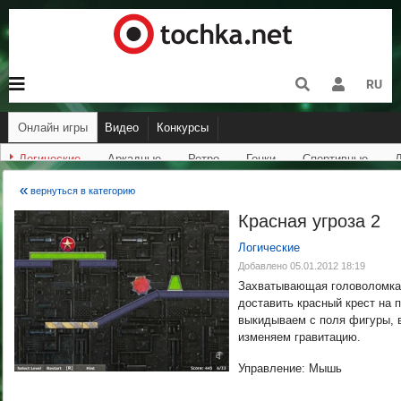
RU
Онлайн игры
видео
Конкурсы
Логические
Аркадные
Ретро
Гонки
Спортивные
вернуться в категорию
Красная угроза 2
Логические
Добавлено 05.01.2012 18:19
Захватывающая головоломка 
доставить красный крест на 
выкидываем с поля фигуры, 
изменяем гравитацию.
Управление: Мышь