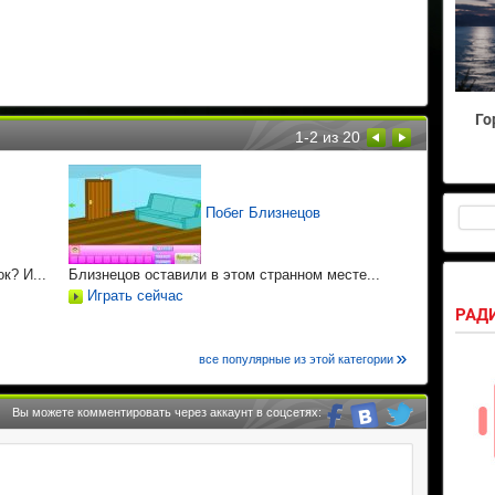
Го
1-2
из 20
Побег Близнецов
к? И...
Близнецов оставили в этом странном месте...
предметы
Играть сейчас
Используй
РАД
спрятанны
Играть 
все популярные из этой категории
Вы можете комментировать через аккаунт в соцсетях: