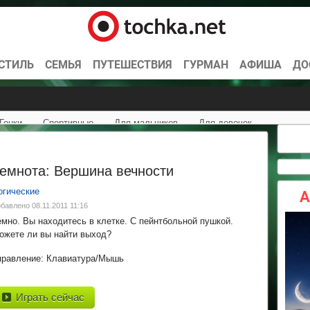
СТИЛЬ
СЕМЬЯ
ПУТЕШЕСТВИЯ
ГУРМАН
АФИША
ДО
Гонки
Спортивные
Для мальчиков
Для девочек
емнота: Вершина вечности
огические
А
бавлено 08.11.2011 11:16
емно. Вы находитесь в клетке. С пейнтбольной пушкой.
ожете ли вы найти выход?
правление: Клавиатура/Мышь
Играть сейчас