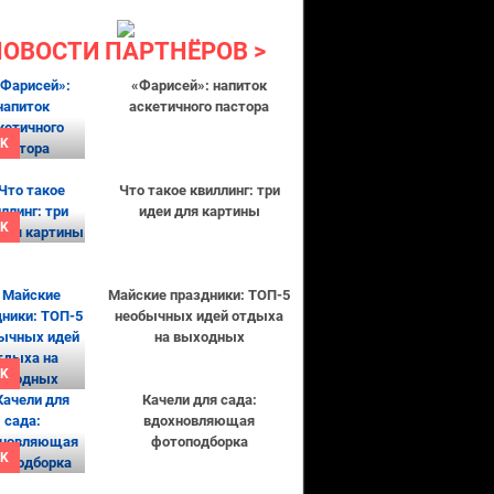
НОВОСТИ ПАРТНЁРОВ
«Фарисей»: напиток
аскетичного пастора
K
Что такое квиллинг: три
идеи для картины
K
Майские праздники: ТОП-5
необычных идей отдыха
на выходных
K
Качели для сада:
вдохновляющая
фотоподборка
K