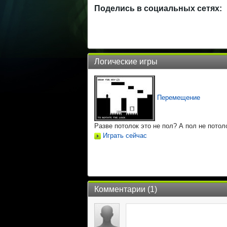
Поделись в социальных сетях:
Логические игры
Перемещение
Разве потолок это не пол? А пол не потоло
Играть сейчас
Комментарии (
1
)