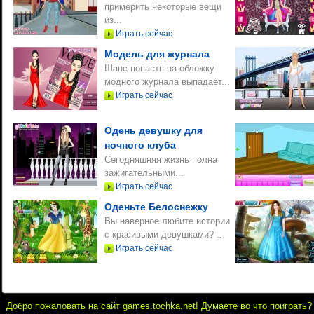
примерить некоторые вещи
из...
Играть сейчас
Модель для журнала
Шанс попасть на обложку
модного журнала выпадает...
Играть сейчас
Одень девушку для
ночного клуба
Сегодняшняя жизнь полна
зажигательными...
Играть сейчас
Оденьте Белоснежку
Вы наверное любите истории
с красивыми девушками? ...
Играть сейчас
Добро пожаловать на сайт games.tochka.net! Думаете во что поиграть