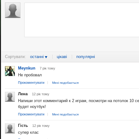
Сортувати:
останні
цікаві
популярні
Meynkun
7 рiк тому
Не пробовал
Прокоментувати
Мені подобається
Лена
12 рiк тому
Напиши этот комментарий к 2 играм, посмотри на потолок 10 с
будет ноутбук!
Прокоментувати
Мені подобається
Гість
12 рiк тому
супер клас