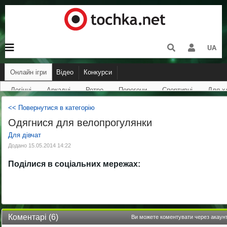
UA
Онлайн ігри
відео
Конкурси
Логічні
Аркадні
Ретро
Перегони
Спортивні
Для х
<< Повернутися в категорію
Одягнися для велопрогулянки
Для дівчат
Додано 15.05.2014 14:22
Поділися в соціальних мережах:
Коментарі (
6
)
Ви можете коментувати через акаунт