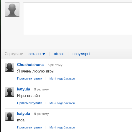
Сортувати:
останні
цікаві
популярні
Chushuishuna
5 рiк тому
Я очень люблю игры
Прокоментувати
Мені подобається
katyula
9 рiк тому
Игры онлайн
Прокоментувати
Мені подобається
katyula
9 рiк тому
mda
Прокоментувати
Мені подобається