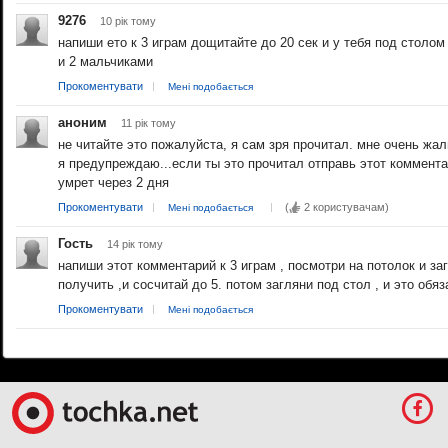
9276
10 рiк тому
напиши ето к 3 играм дощитайте до 20 сек и у тебя под столо
и 2 мальчиками
Прокоментувати
Мені подобається
аноним
11 рiк тому
не читайте это пожалуйста, я сам зря прочитал. мне очень жаль
я предупреждаю...если ты это прочитал отправь этот коммента
умрет через 2 дня
Прокоментувати
(
2 користувачам
)
Мені подобається
Гость
14 рiк тому
напиши этот комментарий к 3 играм , посмотри на потолок и за
получить ,и сосчитай до 5. потом загляни под стол , и это обяз
Прокоментувати
Мені подобається