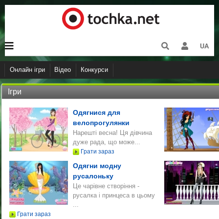
UA
Онлайн ігри
Відео
Конкурси
Логічні
Аркадні
Ретро
Перегони
Спортивні
Для 
Ігри
Одягнися для
велопрогулянки
Нарешті весна! Ця дівчина
дуже рада, що може...
Грати зараз
Одягни модну
русалоньку
Це чарівне створіння -
русалка і принцеса в цьому
...
Грати зараз