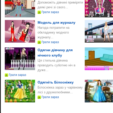
Допоможіть дівчині приміряти
деякі речі зі свого...
Грати зараз
Модель для журналу
Нагода потрапити на
обкладинку модного
журналу...
Грати зараз
Одягни дівчину для
нічного клубу
Ця стильна дівчина
проводить суботню ніч в
дуже...
Грати зараз
Одягніть Білосніжку
Білосніжка зараз у чарівному
лісі з дружелюбними...
Грати зараз