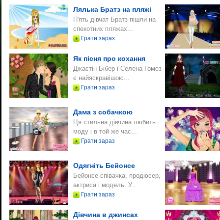
Лялька Братз на пляжі
П'ять дівчат Братз пішли на
спекотних пляжах...
Грати зараз
Як пісня про кохання
Джастін Бібер і Селена Гомез
є найяскравішою...
Грати зараз
Дама з собачкою
Ця стильна дівчина любить
моду і в той же час...
Грати зараз
Одягніть Бейонсе
Бейонсе співачка, продюсер,
актриса і модель. У...
Грати зараз
Дівчина в джинсах