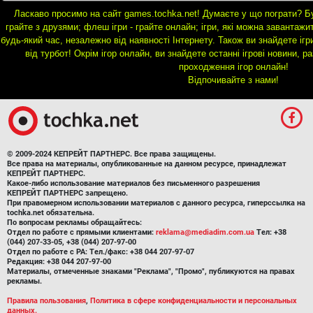
Ласкаво просимо на сайт games.tochka.net! Думаєте у що пограти? Буд
грайте з друзями; флеш ігри - грайте онлайн; ігри, які можна завантажи
будь-який час, незалежно від наявності Інтернету. Також ви знайдете ігр
від турбот! Окрім ігор онлайн, ви знайдете останні ігрові новини, р
проходження ігор онлайн!
Відпочивайте з нами!
© 2009-2024 КЕПРЕЙТ ПАРТНЕРС. Все права защищены.
Все права на материалы, опубликованные на данном ресурсе, принадлежат
КЕПРЕЙТ ПАРТНЕРС.
Какое-либо использование материалов без письменного разрешения
КЕПРЕЙТ ПАРТНЕРС запрещено.
При правомерном использовании материалов с данного ресурса, гиперссылка на
tochka.net обязательна.
По вопросам рекламы обращайтесь:
Отдел по работе с прямыми клиентами:
reklama@mediadim.com.ua
Тел: +38
(044) 207-33-05, +38 (044) 207-97-00
Отдел по работе с РА: Тел./факс: +38 044 207-97-07
Редакция: +38 044 207-97-00
Материалы, отмеченные знаками "Реклама", "Промо", публикуются на правах
рекламы.
Правила пользования
,
Политика в сфере конфиденциальности и персональных
данных.